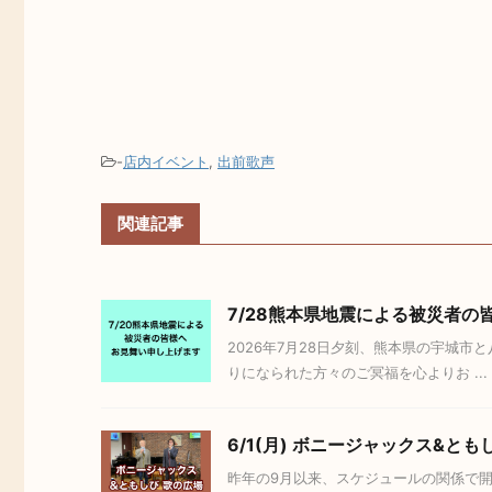
-
店内イベント
,
出前歌声
関連記事
7/28熊本県地震による被災者
2026年7月28日夕刻、熊本県の宇城
りになられた方々のご冥福を心よりお ...
6/1(月) ボニージャックス&と
昨年の9月以来、スケジュールの関係で