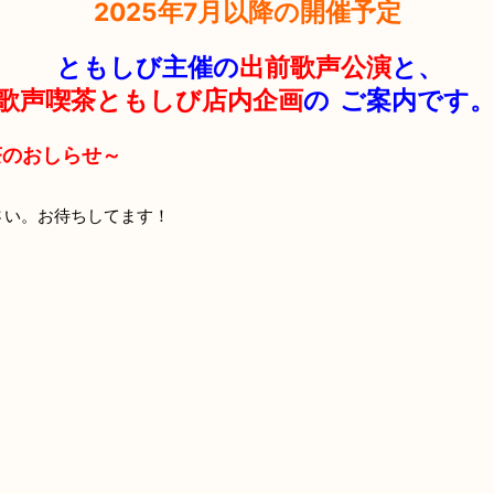
2025年7月以降の開催予定
ともしび主催の
出前歌声公演
と、
歌声喫茶ともしび店内企画
の
ご案内です
茶のおしらせ～
さい。お待ちしてます！