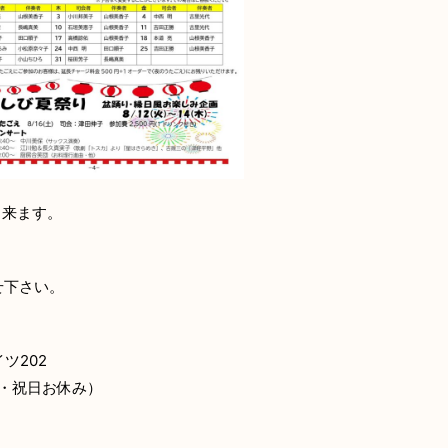
出来ます。
せ下さい。
イツ202
・祝日お休み）