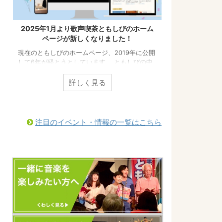
2025年1月より歌声喫茶ともしびのホーム
ページが新しくなりました！
現在のともしびのホームページ、2019年に公開
して6年が経とうとしています。 ともしびの中
でも「歌声喫茶ともしび」の情報をもっと皆様
にわかりやすくお届けするために、ホームペー
詳しく見る
ジのリニューアルを行いました！ こちらからぜ
ひご覧になってみてください。（以前とURLが
変更になっています）
https://tomoshibi.co.jp/utagoekissa/ また、
注目のイベント・情報の一覧はこちら
今後のともしびの最新情報はすべて、歌声喫茶
ともしびの新しいホームページから発信しま
す。 新しいホームページに「更新お知らせメー
ル」を設置しました。 ...