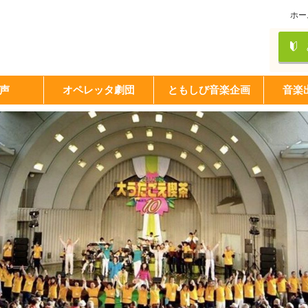
ホー
声
オペレッタ劇団
ともしび音楽企画
音楽