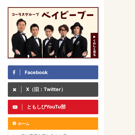
Facebook
X（旧：Twitter）
ともしびYouTu部
ホーム