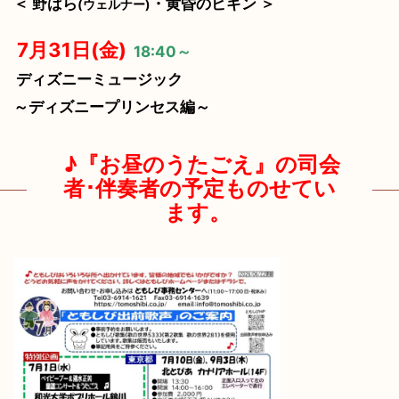
＜ 野ばら
・黄昏のビギン ＞
(ウェルナー)
7月31日(金)
18:40～
ディズニーミュージック
～ディズニープリンセス編～
♪『お昼のうたごえ』の司会
者･伴奏者の予定ものせてい
ます。