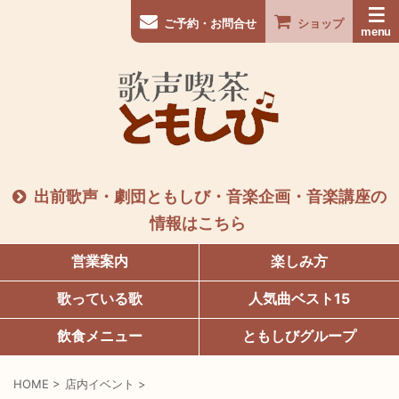
ご予約・お問合せ
ショップ
出前歌声・劇団ともしび・音楽企画・音楽講座の
情報はこちら
営業案内
楽しみ方
歌っている歌
人気曲ベスト15
飲食メニュー
ともしびグループ
HOME
>
店内イベント
>