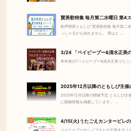
賛美歌特集 毎月第二水曜日 第4
歌声喫茶ともしび 賛美歌特集 毎月第二
っしゃるかも知れません。 実はと ...
3/24 「ベイビーブー&清水正
本年初の｢ベイビーブー&清水正美うたごえコンサ
2025年12月以降のともしび
2025年12月以降の開催予定 ともし
に開催情報を掲載しています。 ...
4/15(火)うたごえカンタービ
ベイビーブーのシノブさんが主宰するうた