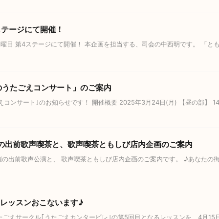
ステージにて開催！
水曜日 第4ステージにて開催！ 本企画を担当する、司会の中西明です。 「
美のうたごえコンサート」のご案内
ート｣のお知らせです！ 開催概要 2025年3月24日(月) 【昼の部】 14:30開場
主催の出前歌声喫茶と、歌声喫茶ともしび店内企画のご案内
び主催の出前歌声公演と、 歌声喫茶ともしび店内企画のご案内です。 ♪あなた
レのレッスンおこないます♪
ごえサークル｢うたごえカンタービレ｣の第5回目となるレッスンを、4月15日