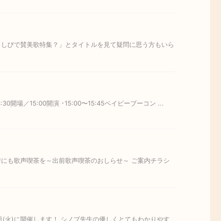
ともしびで賛美歌特集？」とタイトルを見て疑問に思う方もいら
／15:00開演 ･15:00〜15:45ベイビーブーコン ...
の街にも歌声喫茶を～出前歌声喫茶のおしらせ～ ご案内チラシ
(火)に開催します！ シノブ先生の優しくとてもわかりやす