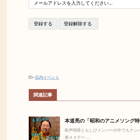
-
店内イベント
関連記事
本道亮の「昭和のアニメソング特
歌声喫茶ともしびメンバーの中でもナン
第４ステー ...