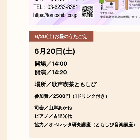
6/20(土)お昼のうたごえ
6月20日(土)
開場／14:00
開演／14:20
場所／歌声喫茶ともしび
参加費／2500円（1ドリンク付き）
司会／山岸あかね
ピアノ／古里光代
協力／オペレッタ研究講座（ともしび音楽講座）