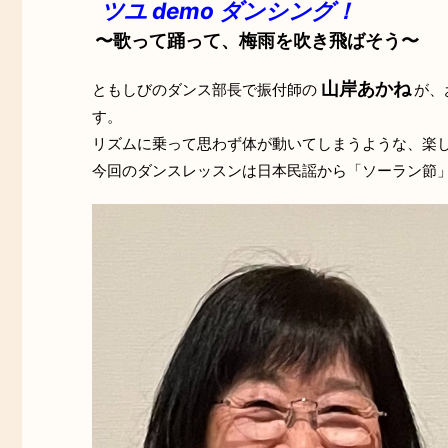
ツユ demo ダンシング！
〜歌って踊って、梅雨を吹き飛ばそう〜
山岸あかね
ともしびのダンス部長で振付師の
が、
す。
リズムに乗って思わず体が動いてしまうような、楽
今回のダンスレッスンは日本民謡から「ソーラン節