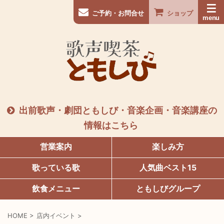
ご予約・お問合せ
ショップ
出前歌声・劇団ともしび・音楽企画・音楽講座の
情報はこちら
営業案内
楽しみ方
歌っている歌
人気曲ベスト15
飲食メニュー
ともしびグループ
HOME
>
店内イベント
>