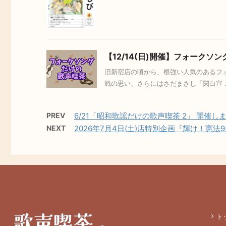
【12/14(日)開催】フォークソ
旧新宿店の頃から、根強い人気のあるフォ
戦の思い、さらにはさだまさし「関白宣 ..
PREV
6/21「昭和歌謡だけの歌声喫茶 2」 開催し
NEXT
2026年7月4日(土)店特別企画『輝け！憲法
ト