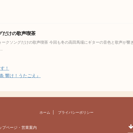
ングだけの歌声喫茶
ークソングだけの歌声喫茶 今回も冬の高田馬場にギターの音色と歌声が響き
.
ます！
9条 響け！うたごえ』
ホーム
プライバシーポリシー
ップページ・営業案内