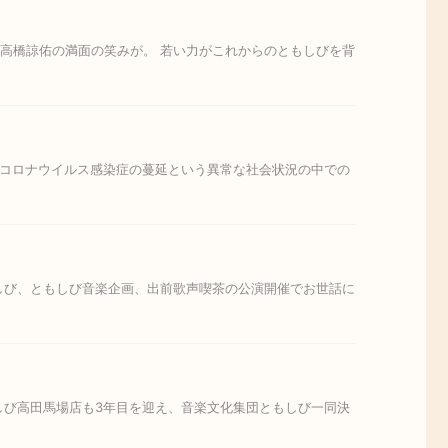
長、高橋諒佑の満面の笑みが。 若い力がこれからのともしびを背
。コロナウイルス感染症の蔓延という異常な社会状況の中での
しび、ともしび音楽企画、出前歌声喫茶の公演開催でお世話に
ともしび高田馬場店も3年目を迎え、音楽文化集団ともしび一同決