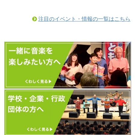
すくお届けするために、ホームページ
のリニューアルを行いました！ こちら
からぜひご覧になってみてください。
注目のイベント・情報の一覧はこちら
（以前とURLが変更になっています）
https://tomoshibi.co.jp/utagoekissa/
また、今後のともしびの最新情報はす
べて、歌声喫茶ともしびの新しいホー
ムページから発信します。 新しいホー
ムページに「更新お知らせメール」を
設置しました。 ...