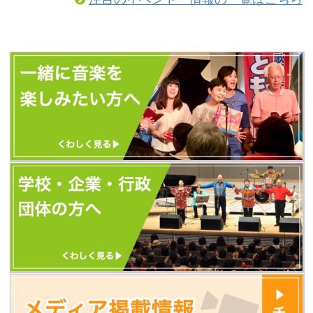
（以前とURLが変更になっています）
https://tomoshibi.co.jp/utagoekissa/
また、今後のともしびの最新情報はす
べて、歌声喫茶ともしびの新しいホー
ムページから発信します。 新しいホー
ムページに「更新お知らせメール」を
設置しました。 ...