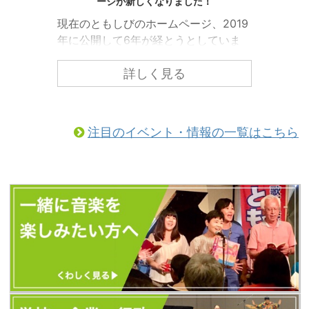
ージが新しくなりました！
現在のともしびのホームページ、2019
年に公開して6年が経とうとしていま
す。 ともしびの中でも「歌声喫茶とも
しび」の情報をもっと皆様にわかりや
詳しく見る
すくお届けするために、ホームページ
のリニューアルを行いました！ こちら
からぜひご覧になってみてください。
注目のイベント・情報の一覧はこちら
（以前とURLが変更になっています）
https://tomoshibi.co.jp/utagoekissa/
また、今後のともしびの最新情報はす
べて、歌声喫茶ともしびの新しいホー
ムページから発信します。 新しいホー
ムページに「更新お知らせメール」を
設置しました。 ...