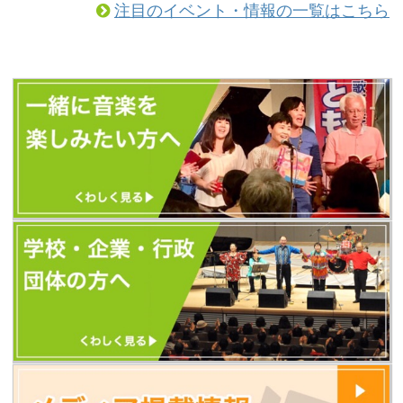
注目のイベント・情報の一覧はこちら
（以前とURLが変更になっています）
https://tomoshibi.co.jp/utagoekissa/
また、今後のともしびの最新情報はす
べて、歌声喫茶ともしびの新しいホー
ムページから発信します。 新しいホー
ムページに「更新お知らせメール」を
設置しました。 ...