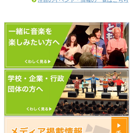
（以前とURLが変更になっています）
https://tomoshibi.co.jp/utagoekissa/
また、今後のともしびの最新情報はす
べて、歌声喫茶ともしびの新しいホー
ムページから発信します。 新しいホー
ムページに「更新お知らせメール」を
設置しました。 ...