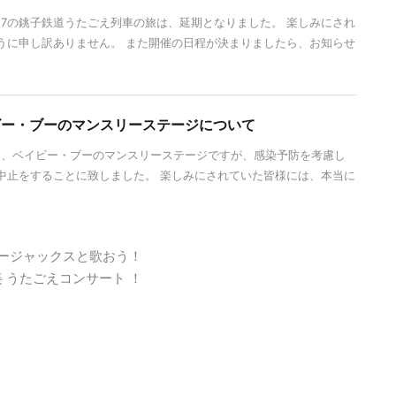
17の銚子鉄道うたごえ列車の旅は、延期となりました。 楽しみにされ
うに申し訳ありません。 また開催の日程が決まりましたら、お知らせ
イビー・ブーのマンスリーステージについて
いた、ベイビー・ブーのマンスリーステージですが、感染予防を考慮し
中止をすることに致しました。 楽しみにされていた皆様には、本当に
 ボニージャックスと歌おう！
正美 うたごえコンサート ！