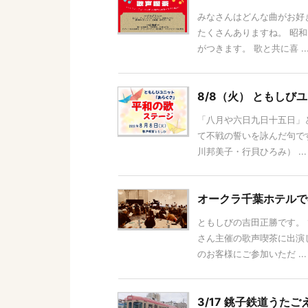
みなさんはどんな曲がお好
たくさんありますね。 昭
がつきます。 歌と共に喜 ..
8/8（火） ともし
「八月や六日九日十五日」
て不戦の誓いを詠んだ句です
川邦美子・行貝ひろみ） ...
オークラ千葉ホテルで
ともしびの吉田正勝です。 
さん主催の歌声喫茶に出演
のお客様にご参加いただ ...
3/17 銚子鉄道うた