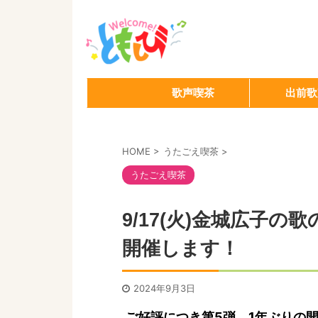
歌声喫茶
出前歌
HOME
>
うたごえ喫茶
>
うたごえ喫茶
9/17(火)金城広子
開催します！
2024年9月3日
ご好評につき第5弾、1年ぶりの