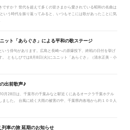
きですか？ 世代を超えて多くの皆さまから愛されている昭和の名曲は
和という時代を振り返ってみると、いつもそこには歌があったことに気
.
びユニット「あらぐさ」による平和の歌ステージ
という俳句があります。広島と長崎への原爆投下、終戦の日付を挙げ
。 ともしびでは8月8日(火)にユニット「あらぐさ」（清水正美・小
の出前歌声♪
10月28日は、千葉市の千葉みなと駅近くにあるオークラ千葉ホテル
しました。 台風に続く大雨の被害の中、千葉県内各地から約１００人
ごえ列車の旅 延期のお知らせ