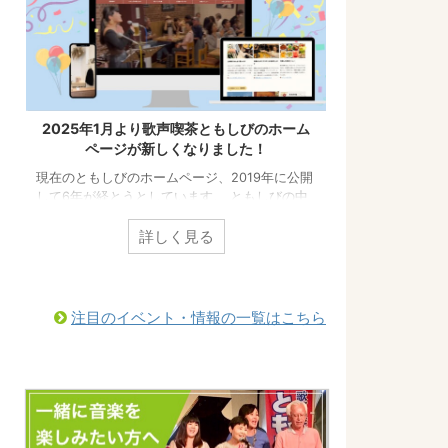
2025年1月より歌声喫茶ともしびのホーム
ページが新しくなりました！
現在のともしびのホームページ、2019年に公開
して6年が経とうとしています。 ともしびの中
でも「歌声喫茶ともしび」の情報をもっと皆様
にわかりやすくお届けするために、ホームペー
詳しく見る
ジのリニューアルを行いました！ こちらからぜ
ひご覧になってみてください。（以前とURLが
変更になっています）
https://tomoshibi.co.jp/utagoekissa/ また、
注目のイベント・情報の一覧はこちら
今後のともしびの最新情報はすべて、歌声喫茶
ともしびの新しいホームページから発信しま
す。 新しいホームページに「更新お知らせメー
ル」を設置しました。 ...