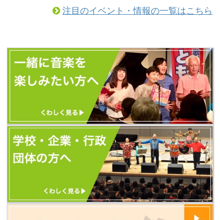
からぜひご覧になってみてください。
注目のイベント・情報の一覧はこちら
（以前とURLが変更になっています）
https://tomoshibi.co.jp/utagoekissa/
また、今後のともしびの最新情報はす
べて、歌声喫茶ともしびの新しいホー
ムページから発信します。 新しいホー
ムページに「更新お知らせメール」を
設置しました。 ...