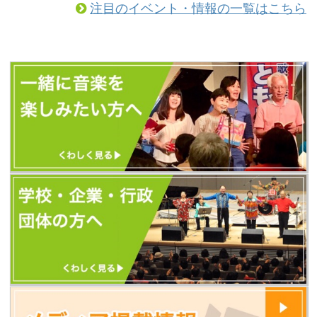
注目のイベント・情報の一覧はこちら
（以前とURLが変更になっています）
https://tomoshibi.co.jp/utagoekissa/
また、今後のともしびの最新情報はす
べて、歌声喫茶ともしびの新しいホー
ムページから発信します。 新しいホー
ムページに「更新お知らせメール」を
設置しました。 ...