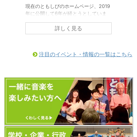
現在のともしびのホームページ、2019
年に公開して6年が経とうとしていま
す。 ともしびの中でも「歌声喫茶とも
しび」の情報をもっと皆様にわかりや
詳しく見る
すくお届けするために、ホームページ
のリニューアルを行いました！ こちら
からぜひご覧になってみてください。
注目のイベント・情報の一覧はこちら
（以前とURLが変更になっています）
https://tomoshibi.co.jp/utagoekissa/
また、今後のともしびの最新情報はす
べて、歌声喫茶ともしびの新しいホー
ムページから発信します。 新しいホー
ムページに「更新お知らせメール」を
設置しました。 ...