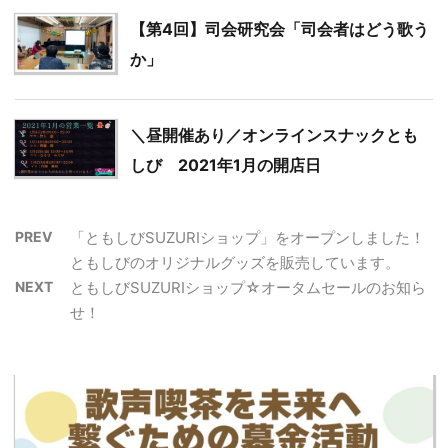
【第4回】司会研究会「司会者はどう歌う
か」
＼昼開催あり／オンラインスナックとも
しび 2021年1月の開店日
PREV
「ともしびSUZURIショップ」をオープンしました！
ともしびのオリジナルグッズを販売しています。
NEXT
ともしびSUZURIショップ☆オータムセールのお知ら
せ！