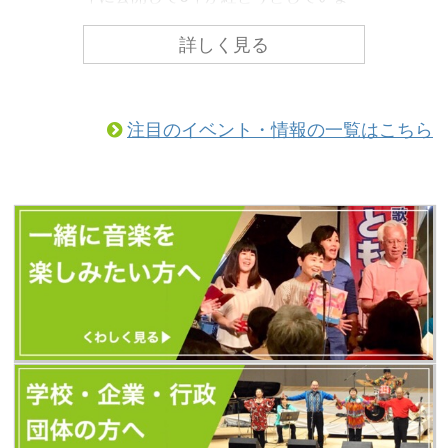
す。 ともしびの中でも「歌声喫茶とも
しび」の情報をもっと皆様にわかりや
詳しく見る
すくお届けするために、ホームページ
のリニューアルを行いました！ こちら
からぜひご覧になってみてください。
注目のイベント・情報の一覧はこちら
（以前とURLが変更になっています）
https://tomoshibi.co.jp/utagoekissa/
また、今後のともしびの最新情報はす
べて、歌声喫茶ともしびの新しいホー
ムページから発信します。 新しいホー
ムページに「更新お知らせメール」を
設置しました。 ...